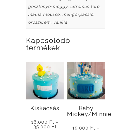
gesztenye-meggy, citromos túró,
málna mousse, mangó-passió,
oroszkrém, vanília
Kapcsolódó
termékek
Kiskacsás
Baby
Mickey/Minnie
16.000
Ft
–
Ártartomány:
35.000
Ft
15.000
Ft
–