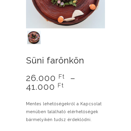
Süni farönkön
26.000
–
Ft
Ártartomány:
41.000
Ft
26.000 Ft
-
Mentes lehetőségekről a Kapcsolat
41.000 Ft
menüben található elérhetőségek
bármelyikén tudsz érdeklődni.