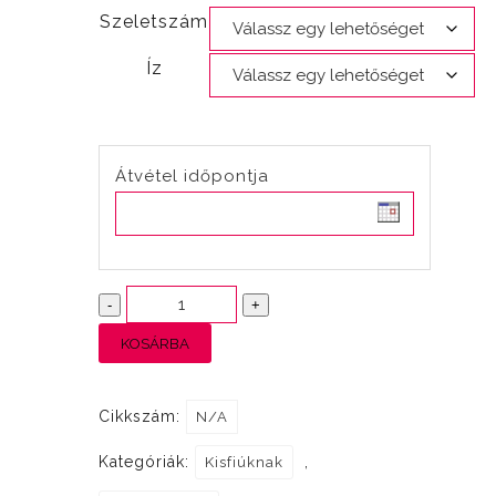
Szeletszám
Íz
Átvétel időpontja
Süni
-
+
farönkön
KOSÁRBA
mennyiség
Cikkszám:
N/A
Kategóriák:
,
Kisfiúknak