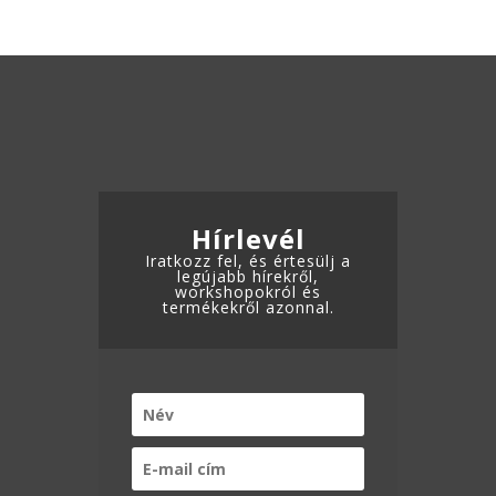
több
ADATKEZELÉSI TÁJÉKOZTATÓ
variációja
variációja
van.
van.
A
A
változatok
változatok
a
a
termékoldalon
termékoldalon
választhatók
választhatók
ki
Hírlevél
ki
Iratkozz fel, és értesülj a
legújabb hírekről,
workshopokról és
termékekről azonnal.