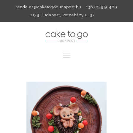
rendeles@caketogobudapest.hu +36703950469
1139 Budapest, Petneházy u. 37.