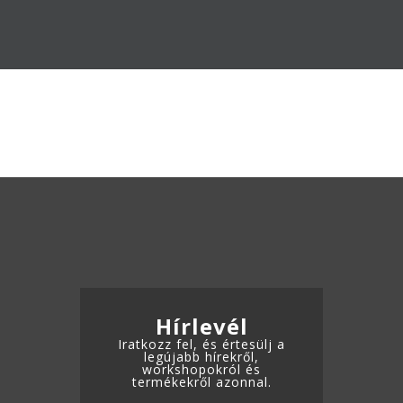
ADATKEZELÉSI TÁJÉKOZTATÓ
Hírlevél
Iratkozz fel, és értesülj a
legújabb hírekről,
workshopokról és
termékekről azonnal.