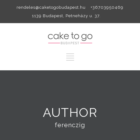
rendeles@caketogobudapest.hu +36703950469
1139 Budapest, Petneházy u. 37.
AUTHOR
ferenczig