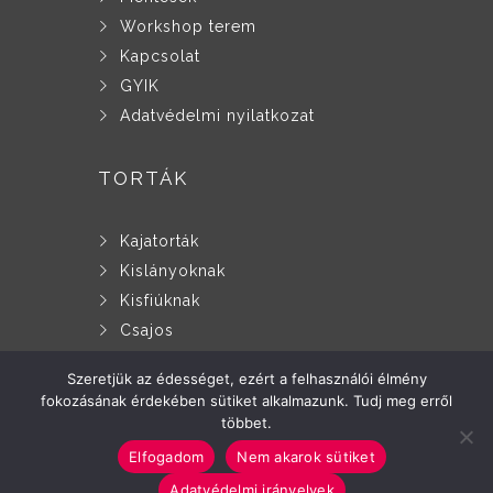
Workshop terem
Kapcsolat
GYIK
Adatvédelmi nyilatkozat
TORTÁK
Kajatorták
Kislányoknak
Kisfiúknak
Csajos
Pasis
Szeretjük az édességet, ezért a felhasználói élmény
Idősebb korosztálynak
fokozásának érdekében sütiket alkalmazunk. Tudj meg erről
Nézd meg az összeset!
többet.
Elfogadom
Nem akarok sütiket
Adatvédelmi irányelvek