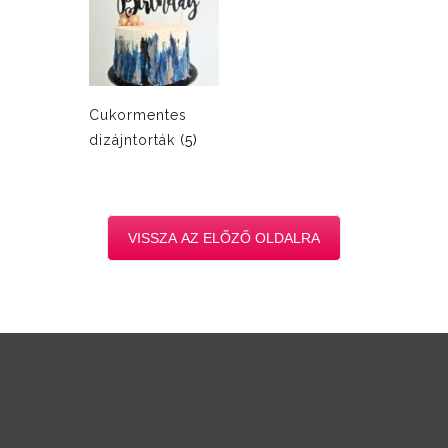
Cukormentes
dizájntorták
(5)
VISSZA AZ ELŐZŐ OLDALRA
ADATKEZELÉSI TÁJÉKOZTATÓ