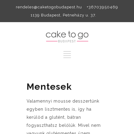
rendeles@caketogobudapest.hu +36703950469
1139 Budapest, Petneházy u. 37.
Mentesek
Valamennyi mousse desszertünk
egyben lisztmentes is, így ha
kerülöd a glutént, bátran
fogyaszthatsz belőlük. Mivel nem
vagyunk gluténmentes üzem