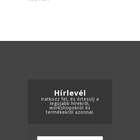
28.000 Ft
a
terméknek
több
ADATKEZELÉSI TÁJÉKOZTATÓ
variációja
van.
A
változatok
a
termékoldalon
választhatók
ki
Hírlevél
Iratkozz fel, és értesülj a
legújabb hírekről,
workshopokról és
termékekről azonnal.