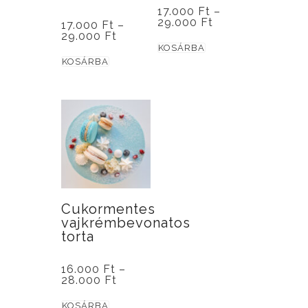
ki
ki
17.000
Ft
–
Ártartomány:
29.000
Ft
17.000
Ft
–
17.000 Ft
Ártartomány:
29.000
Ft
Ennek
-
17.000 Ft
KOSÁRBA
29.000 Ft
Ennek
-
a
KOSÁRBA
29.000 Ft
a
terméknek
terméknek
több
több
variációja
variációja
van.
van.
A
A
változatok
változatok
a
a
Cukormentes
termékoldalon
vajkrémbevonatos
termékoldalon
választhatók
torta
választhatók
ki
ki
16.000
Ft
–
Ártartomány:
28.000
Ft
16.000 Ft
Ennek
-
KOSÁRBA