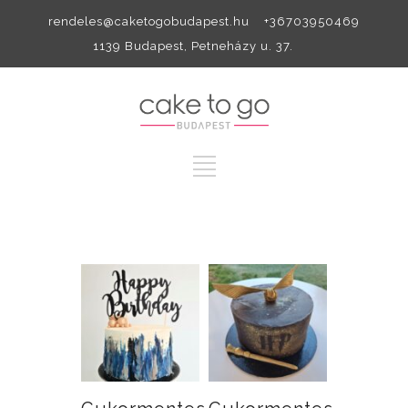
rendeles@caketogobudapest.hu +36703950469
1139 Budapest, Petneházy u. 37.