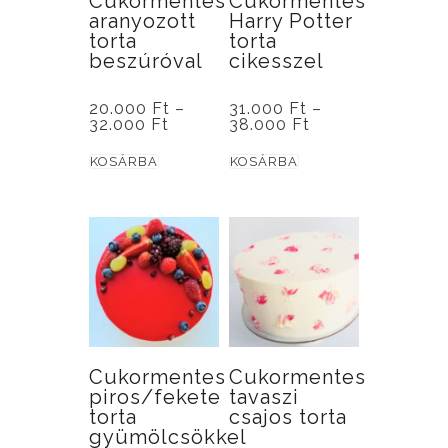
Cukormentes
Cukormentes
aranyozott
Harry Potter
torta
torta
beszúróval
cikesszel
20.000
Ft
–
31.000
Ft
–
Ártartomány:
Ártartomány:
32.000
Ft
38.000
Ft
20.000 Ft
31.000 Ft
Ennek
Ennek
-
-
KOSÁRBA
KOSÁRBA
32.000 Ft
38.000 Ft
a
a
terméknek
terméknek
több
több
variációja
variációja
van.
van.
A
A
változatok
változatok
a
a
Cukormentes
Cukormentes
piros/fekete
tavaszi
termékoldalon
termékoldalon
torta
csajos torta
választhatók
választhatók
gyümölcsökkel