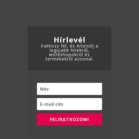
változatok
változatok
a
a
termékoldalon
termékoldalon
választhatók
választhatók
ki
Hírlevél
ki
Iratkozz fel, és értesülj a
legújabb hírekről,
workshopokról és
termékekről azonnal.
FELIRATKOZOM!