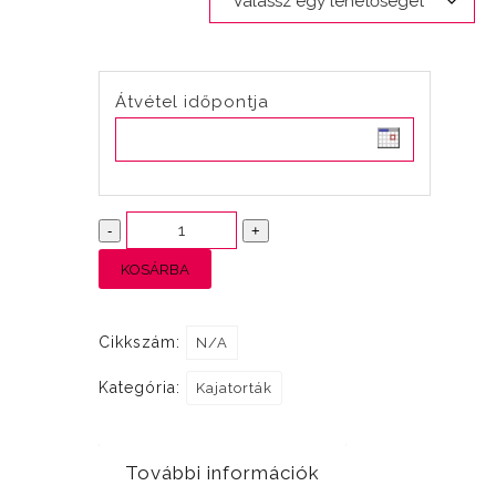
Átvétel időpontja
Angol
-
+
reggeli
KOSÁRBA
mennyiség
Cikkszám:
N/A
Kategória:
Kajatorták
További információk