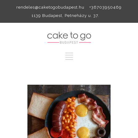
rendeles@caketogobudapest.hu +36703950469
1139 Budapest, Petneházy u. 37.