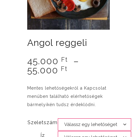
Angol reggeli
45.000
–
Ft
Ártartomány:
55.000
Ft
45.000 Ft
-
Mentes lehetőségekről a Kapcsolat
55.000 Ft
menüben található elérhetőségek
bármelyikén tudsz érdeklődni.
Szeletszám
Íz