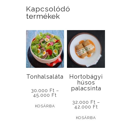
Kapcsolódó
termékek
Tonhalsaláta
Hortobágyi
húsos
palacsinta
30.000
Ft
–
Ártartomány:
45.000
Ft
30.000 Ft
32.000
Ft
–
Ennek
-
KOSÁRBA
Ártartomány:
42.000
Ft
45.000 Ft
32.000 Ft
a
Ennek
-
KOSÁRBA
terméknek
42.000 Ft
a
több