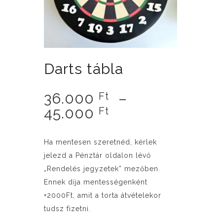
Darts tábla
36.000
–
Ft
Ártartomány:
45.000
Ft
36.000 Ft
-
Ha mentesen szeretnéd, kérlek
45.000 Ft
jelezd a Pénztár oldalon lévő
„Rendelés jegyzetek” mezőben.
Ennek díja mentességenként
+2000Ft, amit a torta átvételekor
tudsz fizetni.