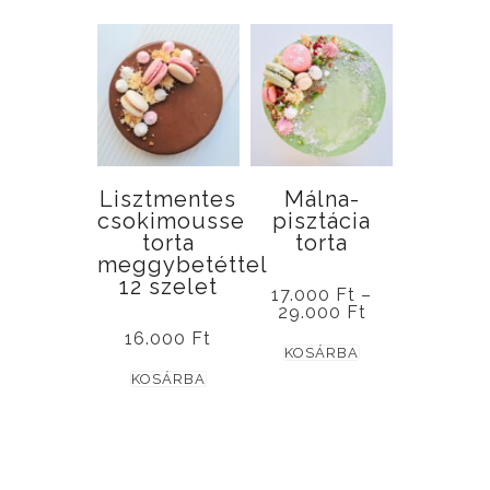
terméknek
több
variációja
van.
A
változatok
a
Lisztmentes
Málna-
termékoldalon
csokimousse
pisztácia
torta
torta
választhatók
meggybetéttel
ki
12 szelet
17.000
Ft
–
Ártartomány:
29.000
Ft
17.000 Ft
16.000
Ft
Ennek
-
KOSÁRBA
29.000 Ft
Ennek
a
KOSÁRBA
a
terméknek
terméknek
több
több
variációja
ADATKEZELÉSI TÁJÉKOZTATÓ
variációja