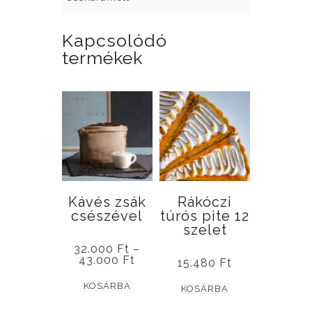
Kapcsolódó
termékek
Kávés zsák
Rákóczi
csészével
túrós pite 12
szelet
32.000
Ft
–
Ártartomány:
43.000
Ft
15.480
Ft
32.000 Ft
Ennek
-
KOSÁRBA
KOSÁRBA
43.000 Ft
a