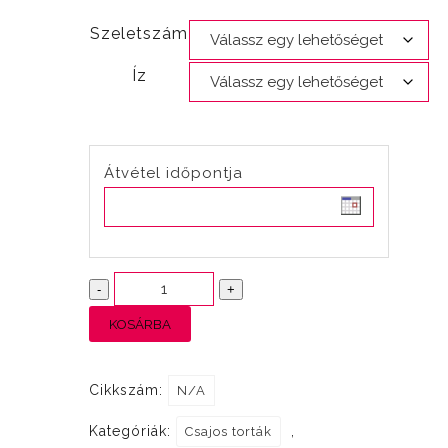
Szeletszám
Íz
Átvétel időpontja
Darts
-
+
tábla
KOSÁRBA
mennyiség
Cikkszám:
N/A
Kategóriák:
,
Csajos torták