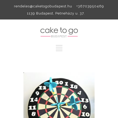
rendeles@caketogobudapest.hu +36703950469
1139 Budapest, Petneházy u. 37.