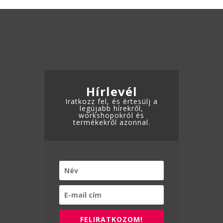
van.
van.
A
A
változatok
változatok
a
a
termékoldalon
termékoldalon
választhatók
választhatók
ki
Hírlevél
ki
Iratkozz fel, és értesülj a
legújabb hírekről,
workshopokról és
termékekről azonnal.
FELIRATKOZOM!