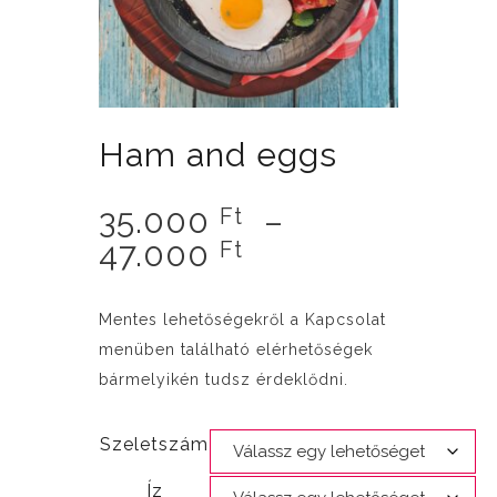
Ham and eggs
35.000
–
Ft
Ártartomány:
47.000
Ft
35.000 Ft
-
Mentes lehetőségekről a Kapcsolat
47.000 Ft
menüben található elérhetőségek
bármelyikén tudsz érdeklődni.
Szeletszám
Íz