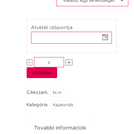
Átvétel időpontja
Ham
-
+
and
KOSÁRBA
eggs
mennyiség
Cikkszám:
N/A
Kategória:
Kajatorták
További információk