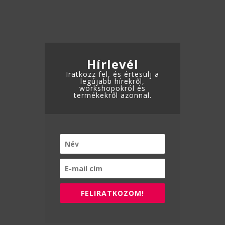
változatok
változatok
a
a
termékoldalon
termékoldalon
választhatók
választhatók
ki
Hírlevél
ki
Iratkozz fel, és értesülj a
legújabb hírekről,
workshopokról és
termékekről azonnal.
FELIRATKOZOM!