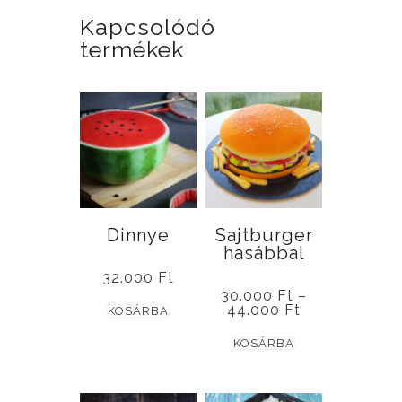
Kapcsolódó
termékek
Dinnye
Sajtburger
hasábbal
32.000
Ft
30.000
Ft
–
Ennek
Ártartomány:
44.000
Ft
KOSÁRBA
30.000 Ft
a
Ennek
-
KOSÁRBA
44.000 Ft
terméknek
a
több
terméknek
variációja