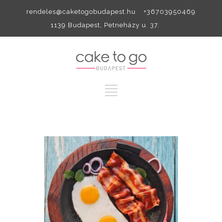
rendeles@caketogobudapest.hu +36703950469
1139 Budapest, Petneházy u. 37.