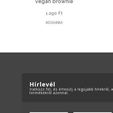
vegán brownie
1.290
Ft
KOSÁRBA
ADATKEZELÉSI TÁJÉKOZTATÓ
Hírlevél
Iratkozz fel, és értesülj a legújabb hírekről
termékekről azonnal.