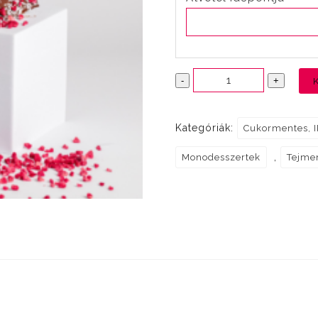
Mindenmentes
-
+
Bounty
szelet
Kategóriák:
Cukormentes, I
mennyiség
,
Monodesszertek
Tejme