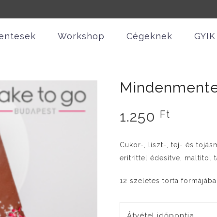
entesek
Workshop
Cégeknek
GYIK
Mindenmentes
1.250
Ft
Cukor-, liszt-, tej- és toj
eritrittel édesítve, maltit
12 szeletes torta formájába
Átvétel időpontja