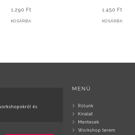
1.290
Ft
1.450
Ft
KOSÁRBA
KOSÁRBA
MENÜ
Rólunk
, workshopokról és
Kínálat
Mentesek
Workshop terem