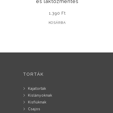
és laktózmentes
1.390
Ft
KOSÁRBA
TORTÁK
Kajatorták
Kislányoknak
Kisfiúknak
Csajos