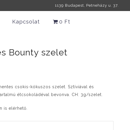
1139 Budapest, Petneházy u. 37.
Kapcsolat
0 Ft
 Bounty szelet
ásmentes csokis-kókuszos szelet. Sztíviával és
ol tartalmú étcsokoládéval bevonva. CH: 3g/szelet.
n is elérhető.