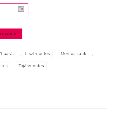
KOSÁRBA
,
,
,
R barát
Lisztmentes
Mentes sütik
,
ntes
Tojásmentes