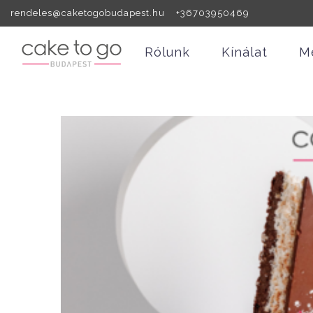
rendeles@caketogobudapest.hu +36703950469
Rólunk
Kínálat
M