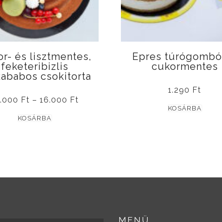
r- és lisztmentes,
Epres túrógombó
feketeribizlis
cukormentes
kababos csokitorta
1.290
Ft
Ártartomány:
3.000
Ft
–
16.000
Ft
13.000 Ft
KOSÁRBA
Ennek
-
KOSÁRBA
16.000 Ft
a
terméknek
több
variációja
van.
A
változatok
MENÜ
a