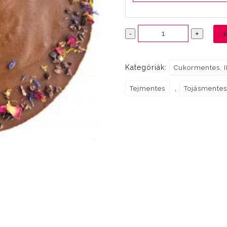
Mindenmentes
-
+
csokitorta
-
Kategóriák:
Cukormentes, I
12
szelet
,
Tejmentes
Tojásmente
mennyiség