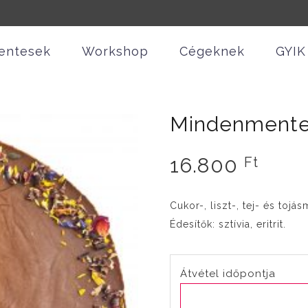
entesek
Workshop
Cégeknek
GYIK
Mindenmentes
16.800
Ft
Cukor-, liszt-, tej- és toj
Édesítők: sztívia, eritrit.
Átvétel időpontja