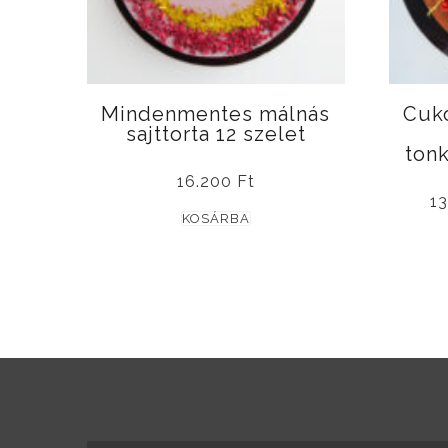
Mindenmentes málnás
Cuko
sajttorta 12 szelet
ton
16.200
Ft
1
KOSÁRBA
ADATKEZELÉSI TÁJÉKOZTATÓ