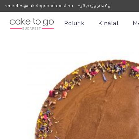
rendeles@caketogobudapest.hu +36703950469
Rólunk
Kínálat
M