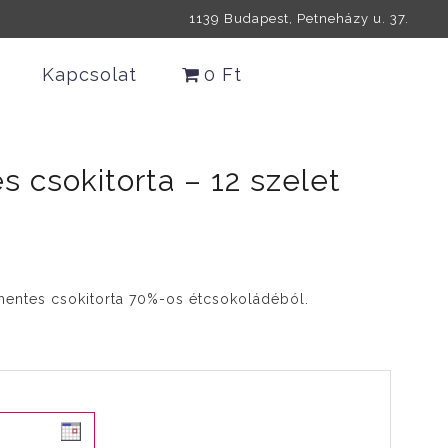
1139 Budapest, Petneházy u. 37.
Kapcsolat
0 Ft
 csokitorta – 12 szelet
ásmentes csokitorta 70%-os étcsokoládéból.