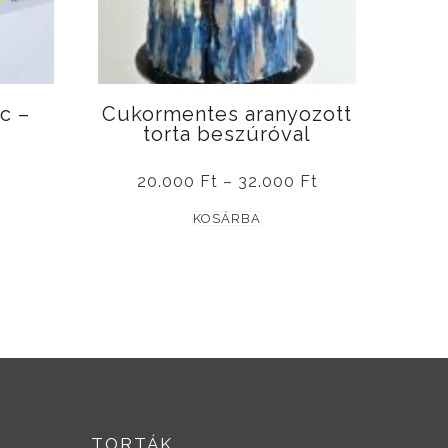
c –
Cukormentes aranyozott
torta beszúróval
Ártartomány:
20.000
Ft
–
32.000
Ft
20.000 Ft
Ennek
-
KOSÁRBA
32.000 Ft
a
terméknek
több
variációja
van.
A
változatok
a
TORTÁK