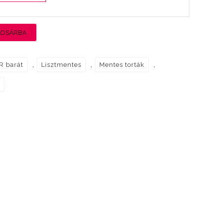
KOSÁRBA
,
,
,
R barát
Lisztmentes
Mentes torták
s