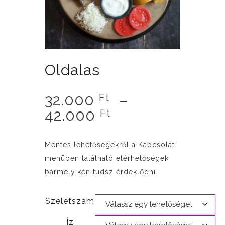
Oldalas
32.000
–
Ft
Ártartomány:
42.000
Ft
32.000 Ft
-
Mentes lehetőségekről a Kapcsolat
42.000 Ft
menüben található elérhetőségek
bármelyikén tudsz érdeklődni.
Szeletszám
Íz