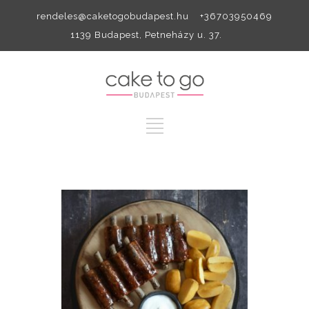
rendeles@caketogobudapest.hu +36703950469
1139 Budapest, Petneházy u. 37.