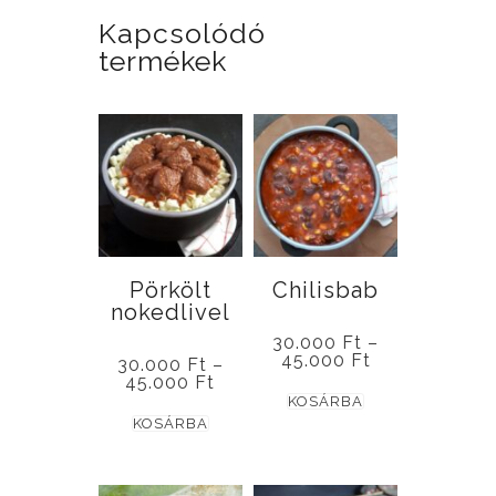
Kapcsolódó
termékek
Pörkölt
Chilisbab
nokedlivel
30.000
Ft
–
Ártartomány:
45.000
Ft
30.000
Ft
–
30.000 Ft
Ártartomány:
45.000
Ft
Ennek
-
30.000 Ft
KOSÁRBA
45.000 Ft
Ennek
-
a
KOSÁRBA
45.000 Ft
a
terméknek
terméknek
több