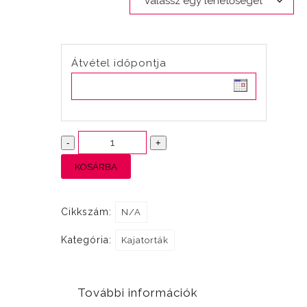
Átvétel időpontja
Oldalas
-
+
mennyiség
KOSÁRBA
Cikkszám:
N/A
Kategória:
Kajatorták
További információk