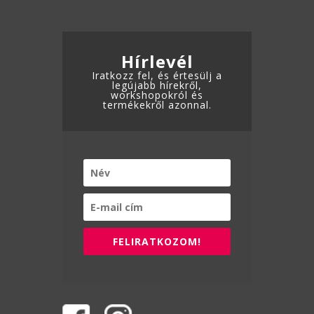
a
termékoldalon
termékoldalon
választhatók
választhatók
ki
Hírlevél
ki
Iratkozz fel, és értesülj a
legújabb hírekről,
workshopokról és
termékekről azonnal.
FELIRATKOZOM!