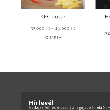
KFC kosár
H
Ártartomány:
37.000
Ft
–
49.000
Ft
37.000 Ft
3
Ennek
-
KOSÁRBA
49.000 Ft
a
terméknek
több
ADATKEZELÉSI TÁJÉKOZTATÓ
variációja
van.
A
változatok
a
termékoldalon
Hírlevél
választhatók
Iratkozz fel, és értesülj a legújabb hírekről
ki