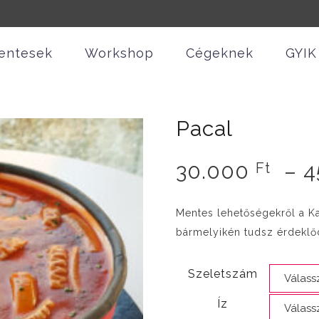
entesek
Workshop
Cégeknek
GYIK
Pacal
30.000
–
4
Ft
Mentes lehetőségekről a K
bármelyikén tudsz érdeklő
Szeletszám
Íz