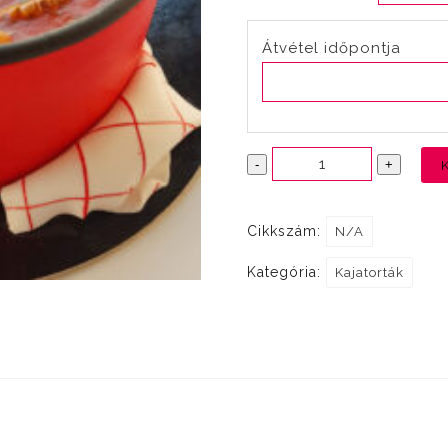
Átvétel időpontja
Pacal
-
+
mennyiség
Cikkszám:
N/A
Kategória:
Kajatorták