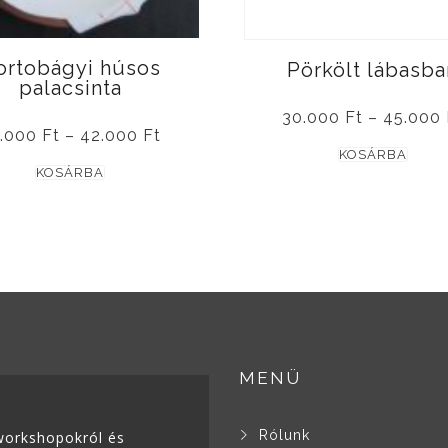
ortobágyi húsos
Pörkölt lábasba
palacsinta
30.000
Ft
–
45.000
Ártartomány:
2.000
Ft
–
42.000
Ft
Enne
32.000 Ft
KOSÁRBA
Ennek
-
KOSÁRBA
a
42.000 Ft
a
term
terméknek
több
több
variá
variációja
van.
van.
A
A
válto
változatok
a
MENÜ
a
term
termékoldalon
válas
választhatók
Rólunk
, workshopokról és
ki