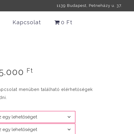
1139 Budapest, Petneházy u. 37.
Kapcsolat
0 Ft
Ártartomány:
5.000
Ft
30.000 Ft
-
apcsolat menüben található elérhetőségek
45.000 Ft
dni.