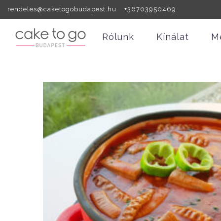
rendeles@caketogobudapest.hu +36703950469
Rólunk
Kínálat
M