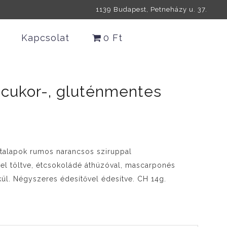
1139 Budapest, Petneházy u. 37.
Kapcsolat
0 Ft
 cukor-, gluténmentes
kótalapok rumos narancsos sziruppal
el töltve, étcsokoládé áthúzóval, mascarponés
kül. Négyszeres édesítővel édesítve. CH 14g.