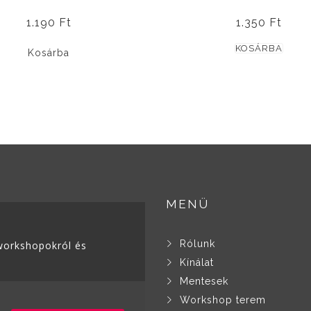
1.190
Ft
1.350
Ft
KOSÁRBA
Kosárba
MENÜ
Rólunk
, workshopokról és
Kínálat
Mentesek
Workshop terem