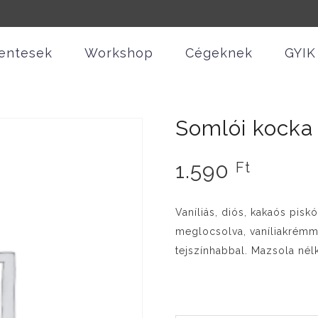
entesek
Workshop
Cégeknek
GYIK
Somlói kocka
1.590
Ft
Vaníliás, diós, kakaós pis
meglocsolva, vaníliakrémm
tejszínhabbal. Mazsola nél