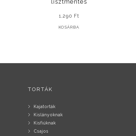
lisztmentes
1.290
Ft
KOSÁRBA
TORTÁK
Kajatorták
Kislányoknak
Kisfiúknak
Csajos