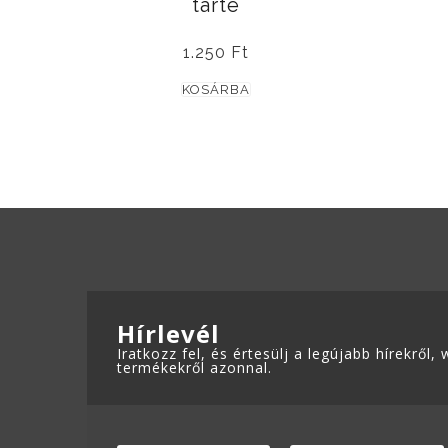
tarte
1.250
Ft
KOSÁRBA
ADATKEZELÉSI TÁJÉKOZTATÓ
Hírlevél
Iratkozz fel, és értesülj a legújabb hírekről
termékekről azonnal.