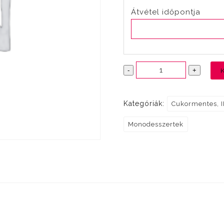
Átvétel időpontja
Somlói
-
+
kocka
cukor-,
Kategóriák:
Cukormentes, I
gluténmentes
mennyiség
Monodesszertek