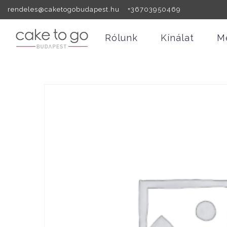
rendeles@caketogobudapest.hu +36703950469
Rólunk
Kínálat
M