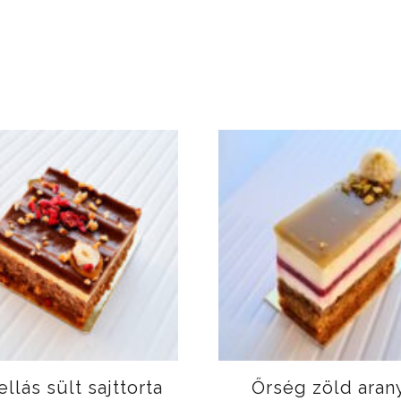
llás sült sajttorta
Őrség zöld aran