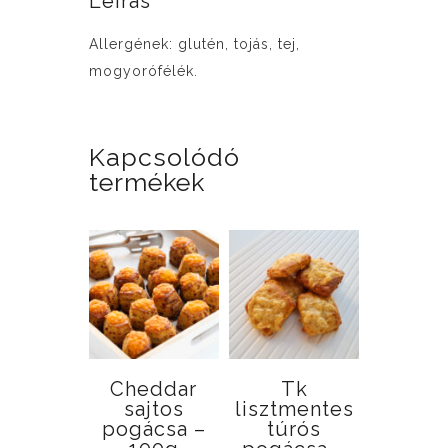
Leírás
Allergének: glutén, tojás, tej,
mogyorófélék.
Kapcsolódó
termékek
Cheddar
Tk
sajtos
lisztmentes
pogácsa –
túrós