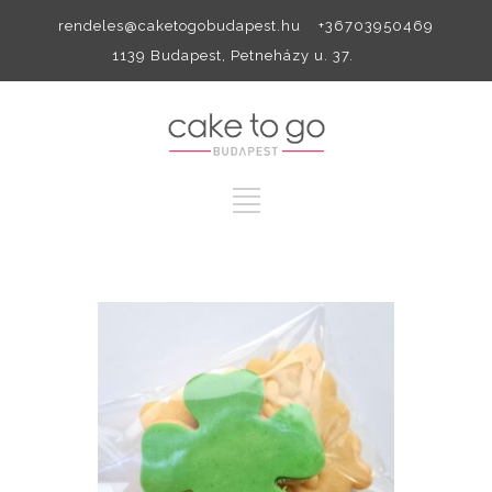
rendeles@caketogobudapest.hu +36703950469
1139 Budapest, Petneházy u. 37.