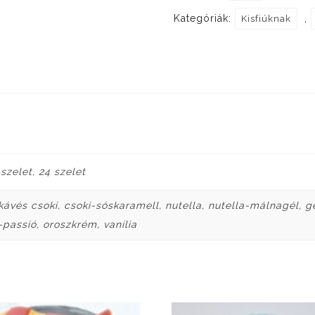
Kategóriák:
,
Kisfiúknak
 szelet, 24 szelet
kávés csoki, csoki-sóskaramell, nutella, nutella-málnagél, 
assió, oroszkrém, vanília