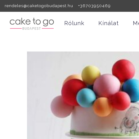
rendeles@caketogobudapest.hu +36703950469
Rólunk
Kínálat
M