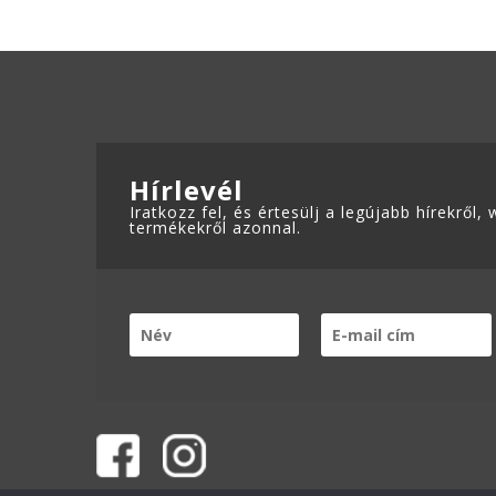
ADATKEZELÉSI TÁJÉKOZTATÓ
variációja
van.
A
változatok
a
termékoldalon
Hírlevél
választhatók
Iratkozz fel, és értesülj a legújabb hírekről
ki
termékekről azonnal.