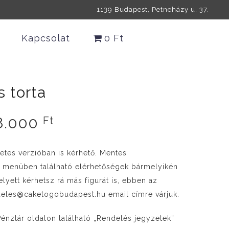
1139 Budapest, Petneházy u. 37.
Kapcsolat
0 Ft
s torta
Ártartomány:
8.000
Ft
27.000 Ft
-
etes verzióban is kérhető. Mentes
38.000 Ft
t menüben található elérhetőségek bármelyikén
elyett kérhetsz rá más figurát is, ebben az
ndeles@caketogobudapest.hu email címre várjuk.
 Pénztár oldalon található „Rendelés jegyzetek”