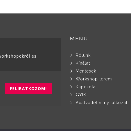
variációja
variá
van.
van.
A
A
változatok
válto
a
MENÜ
a
termékoldalon
term
választhatók
válas
Rólunk
, workshopokról és
ki
ki
Kínálat
Mentesek
Workshop terem
Kapcsolat
FELIRATKOZOM!
GYIK
Adatvédelmi nyilatkozat