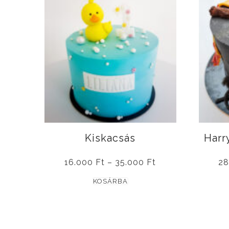
Kiskacsás
Harry
Ártartomány:
16.000
Ft
–
35.000
Ft
28
16.000 Ft
Ennek
-
KOSÁRBA
35.000 Ft
a
terméknek
több