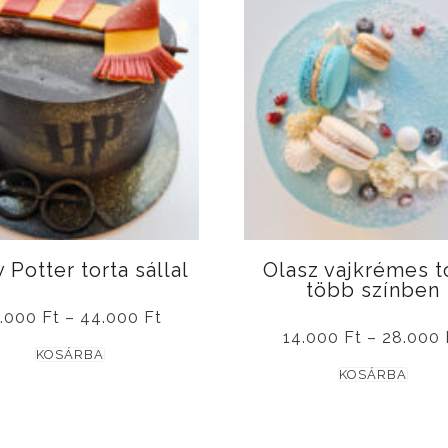
 Potter torta sállal
Olasz vajkrémes t
több színben
Ártartomány:
.000
Ft
–
44.000
Ft
28.000 Ft
14.000
Ft
–
28.000
Ennek
-
KOSÁRBA
44.000 Ft
Enne
a
KOSÁRBA
a
terméknek
term
több
több