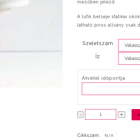
mezőben jelezd.
A lufik belseje statikai o
látható piros állvány csak 
Szeletszám
Íz
Átvétel időpontja
Elefántos
-
+
lufis
torta
Cikkszám:
N/A
mennyiség