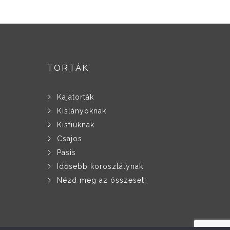
variációja
ciója
van.
A
változatok
zatok
a
TORTÁK
termékoldalon
ékoldalon
választhatók
zthatók
Kajatorták
ki
Kislányoknak
Kisfiúknak
Csajos
Pasis
Idősebb korosztálynak
Nézd meg az összeset!