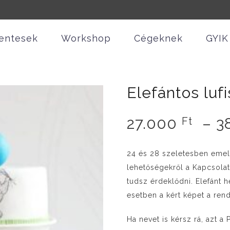
entesek
Workshop
Cégeknek
GYIK
Elefántos lufi
27.000
–
3
Ft
24 és 28 szeletesben emel
lehetőségekről a Kapcsola
tudsz érdeklődni. Elefánt h
esetben a kért képet a re
Ha nevet is kérsz rá, azt a