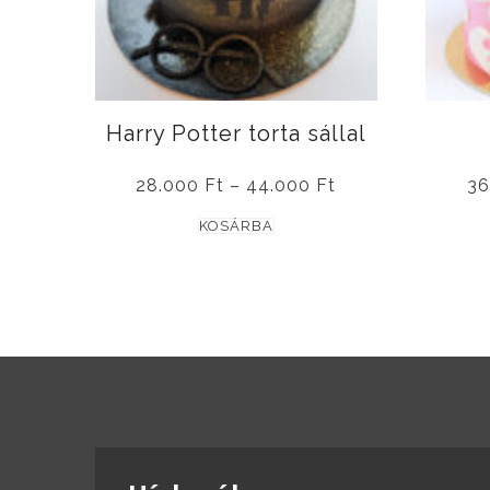
Harry Potter torta sállal
Ártartomány:
28.000
Ft
–
44.000
Ft
36
28.000 Ft
Ennek
-
KOSÁRBA
44.000 Ft
a
terméknek
több
ADATKEZELÉSI TÁJÉKOZTATÓ
variációja
van.
A
változatok
a
termékoldalon