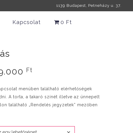
1139 Budapest, Petneházy u. 37.
Kapcsolat
0 Ft
rás
Ártartomány:
9.000
Ft
20.000 Ft
-
apcsolat menüben található elérhetőségek
39.000 Ft
i. A torta, a takaró színét illetve az ünnepelt
alon található „Rendelés jegyzetek” mezőben