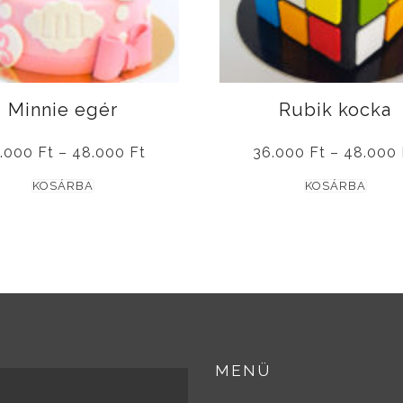
Minnie egér
Rubik kocka
Ártartomány:
.000
Ft
–
48.000
Ft
36.000
Ft
–
48.000
36.000 Ft
Ennek
Enne
-
KOSÁRBA
KOSÁRBA
48.000 Ft
a
a
terméknek
term
több
több
variációja
variá
van.
van.
A
A
változatok
válto
MENÜ
a
a
termékoldalon
term