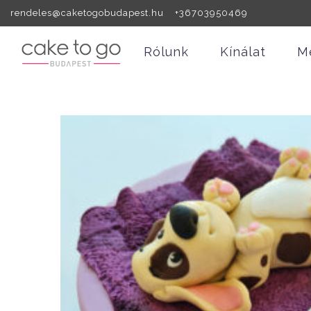
rendeles@caketogobudapest.hu +36703950469
Rólunk
Kínálat
M