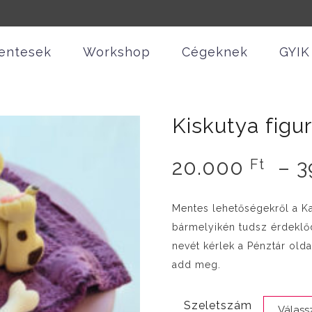
entesek
Workshop
Cégeknek
GYIK
Kiskutya figu
20.000
–
3
Ft
Mentes lehetőségekről a K
bármelyikén tudsz érdeklődn
nevét kérlek a Pénztár old
add meg.
Szeletszám