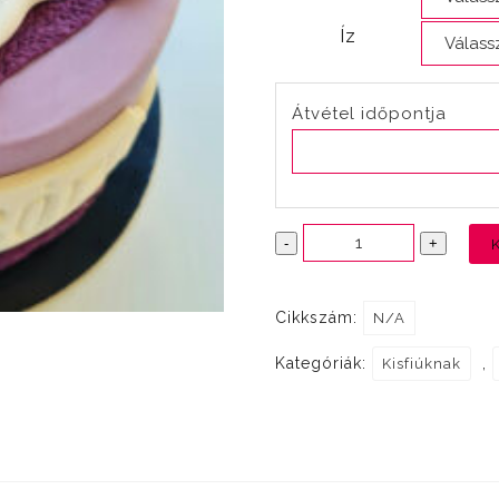
Íz
Átvétel időpontja
Kiskutya
-
+
figurás
mennyiség
Cikkszám:
N/A
Kategóriák:
,
Kisfiúknak